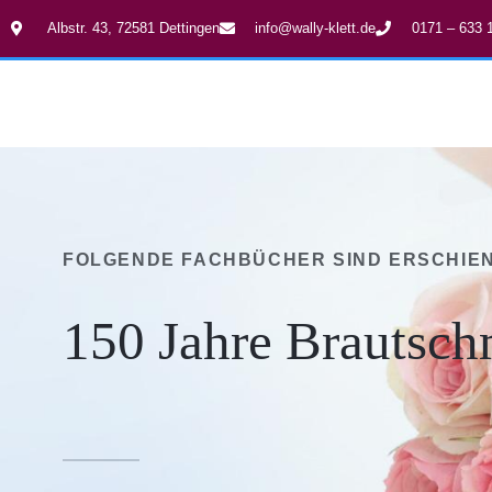
Albstr. 43, 72581 Dettingen
info@wally-klett.de
0171 – 633 
FOLGENDE FACHBÜCHER SIND ERSCHIEN
150 Jahre Brautsc